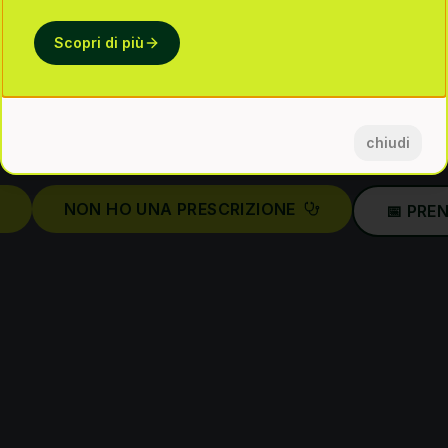
abilitazione
a M
Scopri di più
 dove specialisti, tecnologia avanzata e spazi
chiudi
r la tua guarigione.
NON HO UNA PRESCRIZIONE
📅 PRE