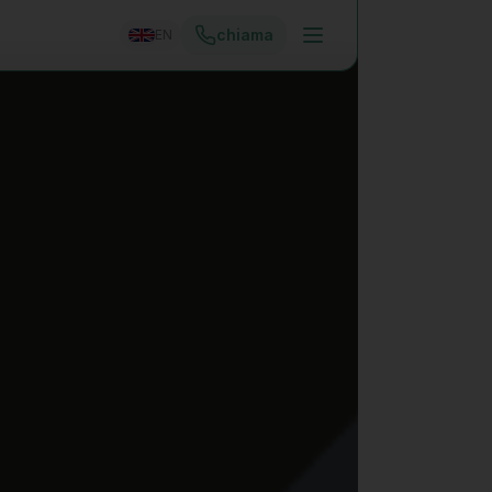
chiama
EN